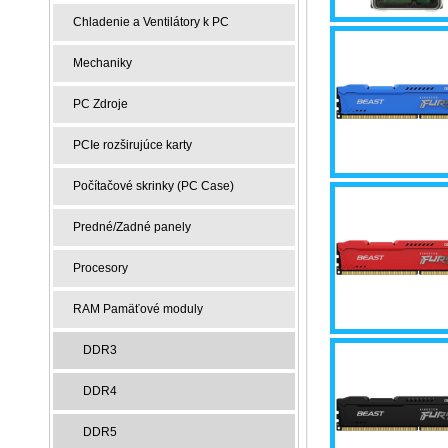
Chladenie a Ventilátory k PC
Mechaniky
PC Zdroje
PCIe rozširujúce karty
Počítačové skrinky (PC Case)
Predné/Zadné panely
Procesory
RAM Pamäťové moduly
DDR3
DDR4
DDR5