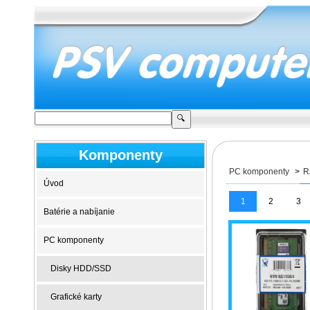
Komponenty
PC komponenty
>
R
Úvod
1
2
3
Batérie a nabíjanie
PC komponenty
Disky HDD/SSD
Grafické karty