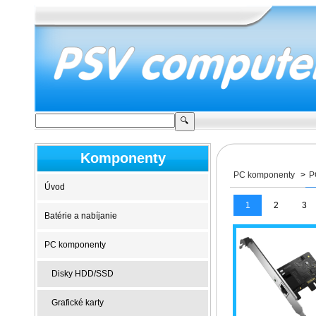
Komponenty
PC komponenty
>
P
Úvod
1
2
3
Batérie a nabíjanie
PC komponenty
Disky HDD/SSD
Grafické karty