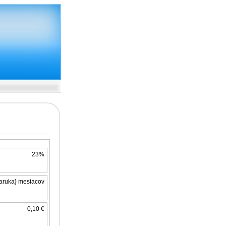
23%
aruka} mesiacov
0,10 €