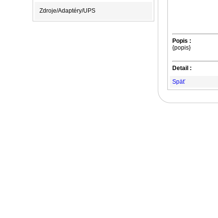
Zdroje/Adaptéry/UPS
Popis :
{popis}
Detail :
Späť