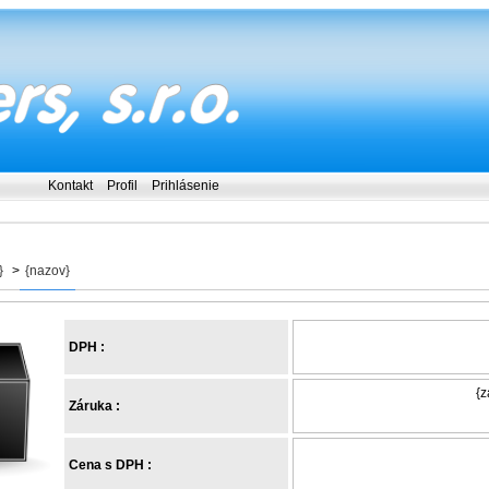
Kontakt
Profil
Prihlásenie
}
>
{nazov}
DPH :
{z
Záruka :
Cena s DPH :