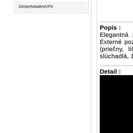
Zdroje/Adaptéry/UPS
Popis :
Elegantná 
Externé poz
(priečny, 
slúchadlá, 
Detail :