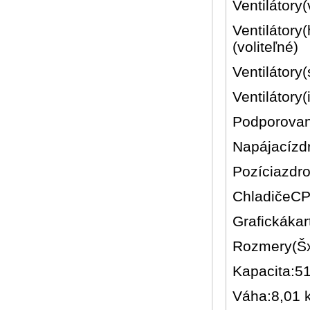
Ventilátory(
Ventilátory
(voliteľné)
Ventilátory(
Ventilátory(
Podporovan
Napájacízdr
Pozíciazdro
ChladičeCP
Grafickáka
Rozmery(Šx
Kapacita:5
Váha:8,01 