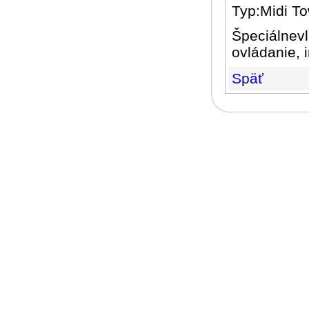
Typ:Midi T
Špeciálnevl
ovládanie, 
Späť