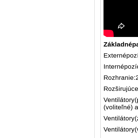
Základnép
Externépozíc
Internépozíc
Rozhranie:2
Rozširujúce
Ventilátor
(voliteľné)
Ventilátor
Ventilátory(