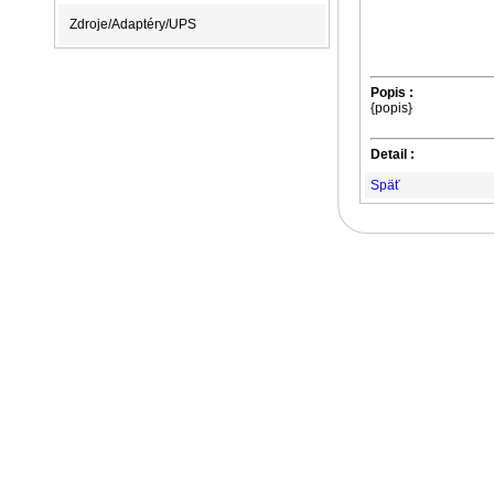
Zdroje/Adaptéry/UPS
Popis :
{popis}
Detail :
Späť