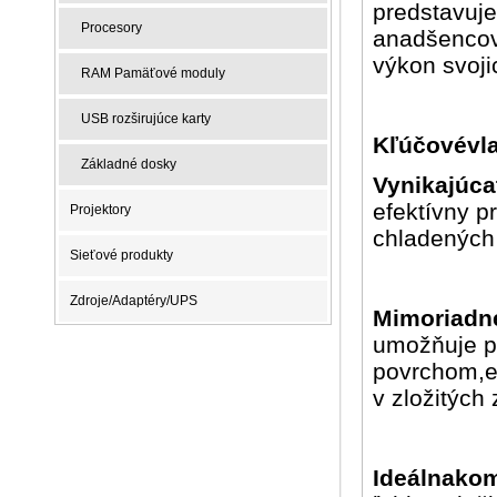
predstavuje
Procesory
anadšencov 
výkon svoj
RAM Pamäťové moduly
USB rozširujúce karty
Kľúčovévla
Základné dosky
Vynikajúca
efektívny p
Projektory
chladených
Sieťové produkty
Zdroje/Adaptéry/UPS
Mimoriadn
umožňuje p
povrchom,ef
v zložitých
Ideálnakom