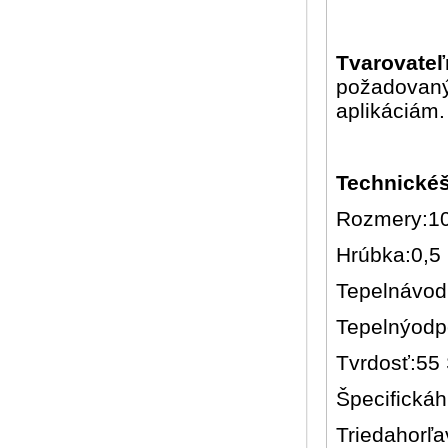
Tvarovateľ
požadovaný
aplikáciám.
Technickéš
Rozmery:1
Hrúbka:0,5
Tepelnávod
Tepelnýodp
Tvrdosť:55
Špecifickáh
Triedahorľa