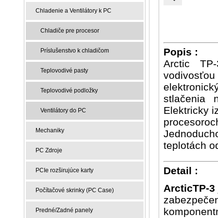
Chladenie a Ventilátory k PC
Chladiče pre procesor
Popis :
Príslušenstvo k chladičom
Arctic TP
Teplovodivé pasty
vodivosťo
elektronic
Teplovodivé podložky
stlačenia
Elektricky 
Ventilátory do PC
procesoroc
Mechaniky
Jednoducho
teplotách o
PC Zdroje
Detail :
PCIe rozširujúce karty
ArcticTP-3
Počítačové skrinky (PC Case)
zabezpečen
komponentm
Predné/Zadné panely