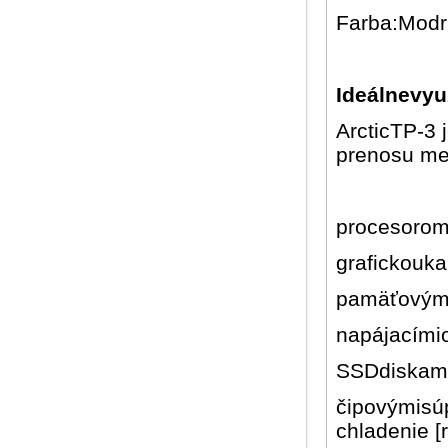
Farba:Modr
Ideálnevyuž
ArcticTP-3 
prenosu me
procesorom
grafickouka
pamäťovými
napájacími
SSDdiskami
čipovýmisú
chladenie [r