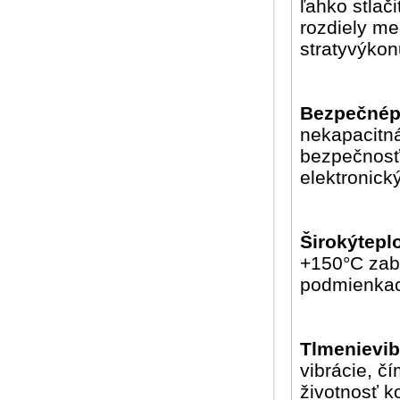
ľahko stla
rozdiely m
stratyvýkon
Bezpečnép
nekapacitná
bezpečnosť 
elektronic
Širokýtepl
+150°C zab
podmienka
Tlmenievib
vibrácie, č
životnosť 