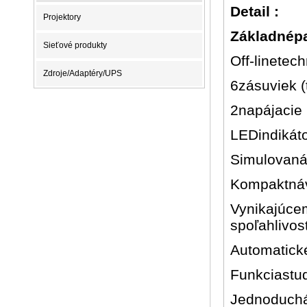
Detail :
Projektory
Základnép
Sieťové produkty
Off-linetec
Zdroje/Adaptéry/UPS
6zásuviek (
2napájacie 
LEDindikát
Simulovaná
Kompaktnáv
Vynikajúce
spoľahlivos
Automatické
Funkciastud
Jednoduchá