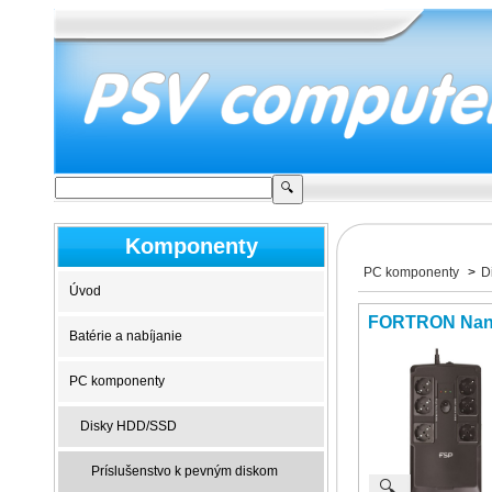
Komponenty
PC komponenty
>
D
Úvod
FORTRON Nano
Batérie a nabíjanie
PC komponenty
Disky HDD/SSD
Príslušenstvo k pevným diskom
🔍