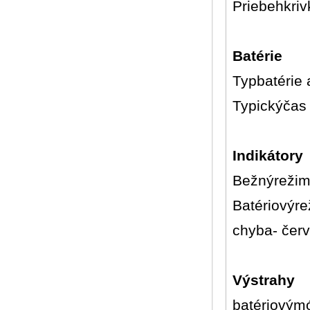
Priebehkriv
Batérie
Typbatérie 
Typickýčas 
Indikátory
Bežnýrežim 
Batériovýrež
chyba- červ
Výstrahy
batériovým