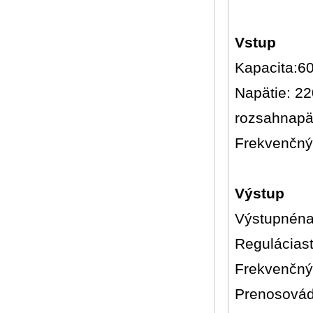
Vstup
Kapacita:6
Napätie: 22
rozsahnapä
Frekvenčnýr
Výstup
Výstupnéna
Reguláciast
Frekvenčnýr
Prenosovád