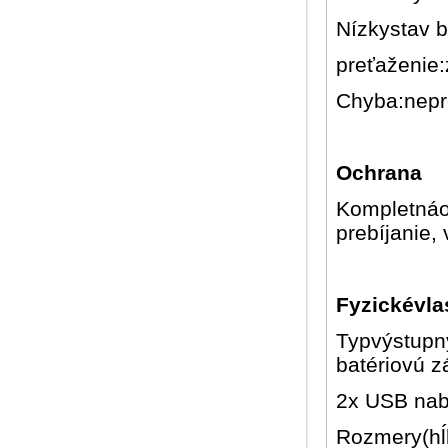
Nízkystav b
preťaženie
Chyba:nepre
Ochrana
Kompletnáoc
prebíjanie, 
Fyzickévla
Typvýstupn
batériovú z
2x USB nabí
Rozmery(hĺb