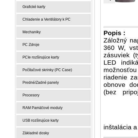
Grafické karty
Chladenie a Ventilátory k PC
Popis :
Mechaniky
Záložný nap
PC Zdroje
360 W, vst
zásuviek (
PCIe rozširujúce karty
LED indiká
možnosťou 
Počítačové skrinky (PC Case)
riadenie za
Predné/Zadné panely
obnove dod
(bez pripo
Procesory
RAM Pamäťové moduly
USB rozširujúce karty
inštalácia 
Základné dosky