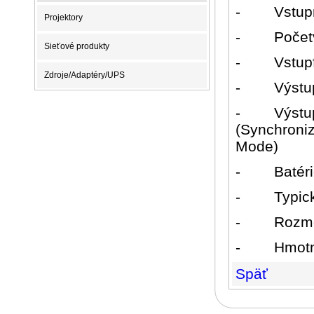
-
Vstup
Projektory
-
Počet
Sieťové produkty
-
Vstup
Zdroje/Adaptéry/UPS
-
Výstu
-
Výstu
(Synchroniz
Mode)
-
Batér
-
Typic
-
Rozme
-
Hmotn
Späť