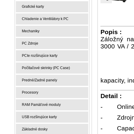
Grafické karty
Chladenie a Ventilátory k PC
Popis :
Mechaniky
Záložný na
PC Zdroje
3000 VA / 
PCIe rozširujúce karty
Počítačové skrinky (PC Case)
kapacity, i
Predné/Zadné panely
Procesory
Detail :
RAM Pamäťové moduly
-
Onli
-
Zdroj
USB rozširujúce karty
-
Capac
Základné dosky