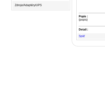
Zdroje/Adaptéry/UPS
Popis :
{popis}
Detail :
Späť