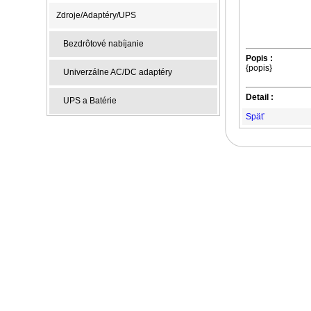
Zdroje/Adaptéry/UPS
Bezdrôtové nabíjanie
Popis :
{popis}
Univerzálne AC/DC adaptéry
Detail :
UPS a Batérie
Späť