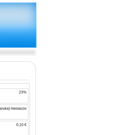
23%
aruka} mesiacov
0,10 €