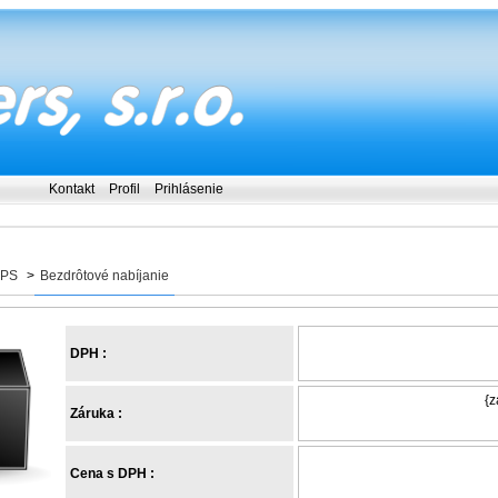
Kontakt
Profil
Prihlásenie
UPS
>
Bezdrôtové nabíjanie
DPH :
{z
Záruka :
Cena s DPH :