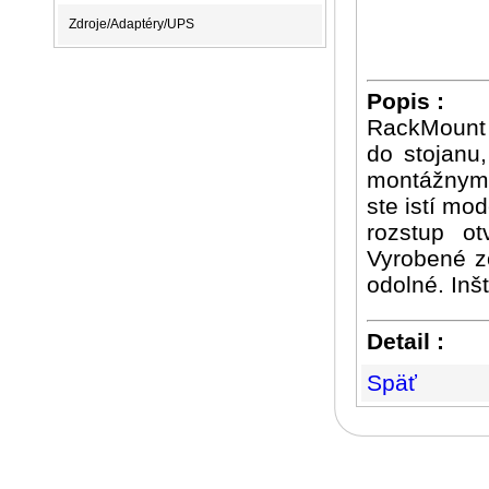
Zdroje/Adaptéry/UPS
Popis :
RackMount 
do stojanu
montážnymi 
ste istí mo
rozstup ot
Vyrobené zo
odolné. Inš
Detail :
Späť